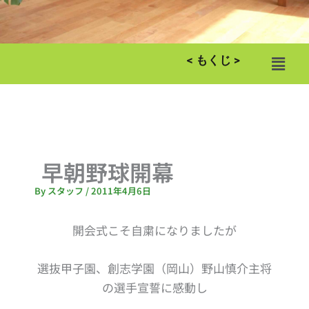
メ
< もくじ >
ニ
ュ
ー
早朝野球開幕
By
スタッフ
/
2011年4月6日
開会式こそ自粛になりましたが
選抜甲子園、創志学園（岡山）野山慎介主将
の選手宣誓に感動し