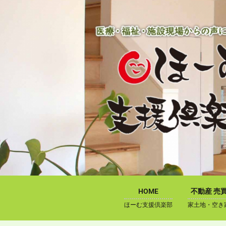
内
容
を
ス
キ
ッ
プ
HOME
不動産 売
ほーむ支援倶楽部
家土地・空き