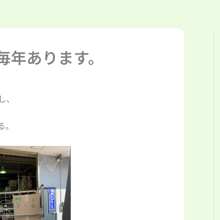
毎年あります。
し、
る。