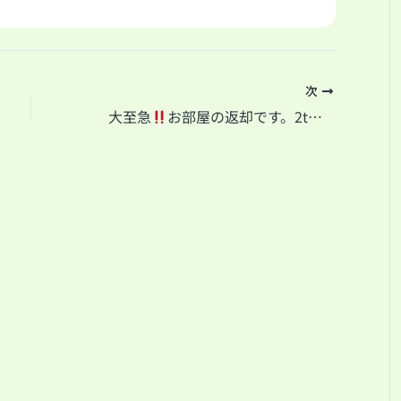
次
大至急
お部屋の返却です。2tトラック×2台分