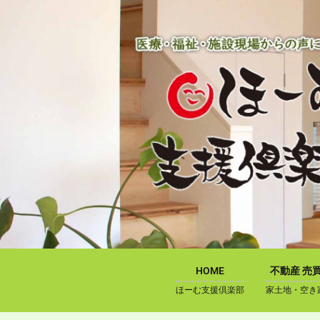
内
容
を
ス
キ
ッ
プ
HOME
不動産 売
ほーむ支援倶楽部
家土地・空き