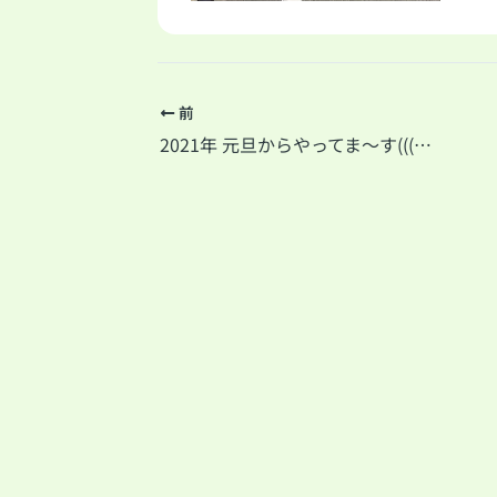
前
2021年 元旦からやってま～す(((o(*ﾟ▽ﾟ*)o)))