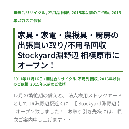
模
家
,
,
,
■総合リサイクル
不用品 回収
2016年以前のご依頼
2015
原
具・
年以前のご依頼
市
家
八
家具・家電・農機具・厨房の
電・
王
出張買い取り/不用品回収
農
子
機
Stockyard淵野辺 相模原市に
市
具・
オープン！
町
厨
田
房
市
2011年11月16日
/
■総合リサイクル
,
不用品 回収
,
2016年以前
の
のご依頼
,
2015年以前のご依頼
出
12月の繁忙期の備えと、 法人様用ストックヤード
張
として JR淵野辺駅近くに 【 Stockyard淵野辺 】
買
オープン致しました！ お取り引き先様には、順
い
次ご案内申し上げます・・
取