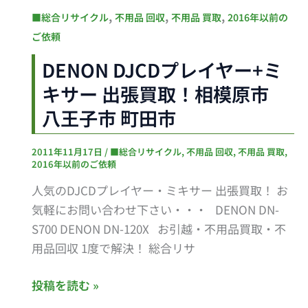
取！
DENON
,
,
,
■総合リサイクル
不用品 回収
不用品 買取
2016年以前の
相
DJCD
ご依頼
模
プ
原
DENON DJCDプレイヤー+ミ
レ
市
キサー 出張買取！相模原市
イ
八
ヤ
八王子市 町田市
王
ー
子
+ミ
2011年11月17日
/
■総合リサイクル
,
不用品 回収
,
不用品 買取
,
市
2016年以前のご依頼
キ
町
サ
人気のDJCDプレイヤー・ミキサー 出張買取！ お
田
ー
気軽にお問い合わせ下さい・・・ DENON DN-
市
出
S700 DENON DN-120X お引越・不用品買取・不
張
用品回収 1度で解決！ 総合リサ
買
取！
投稿を読む »
相