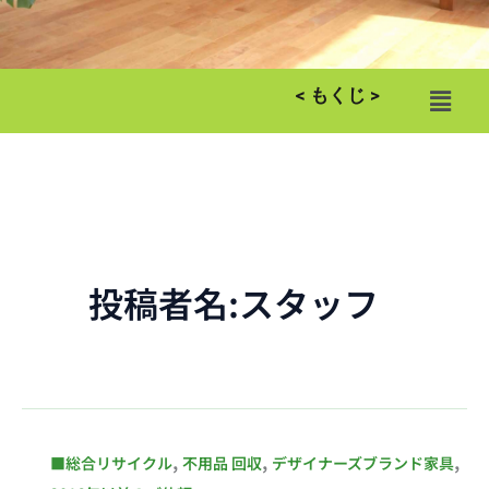
メ
< もくじ >
ニ
ュ
ー
投稿者名:スタッフ
昭
,
,
,
■総合リサイクル
不用品 回収
デザイナーズブランド家具