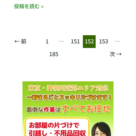
り/
投稿を読む »
不
用
品
回
←
前
1
…
151
152
153
…
収
185
次
→
Stockyard
淵
野
辺
相
模
原
市
に
オ