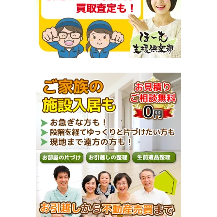
ー
プ
ン！