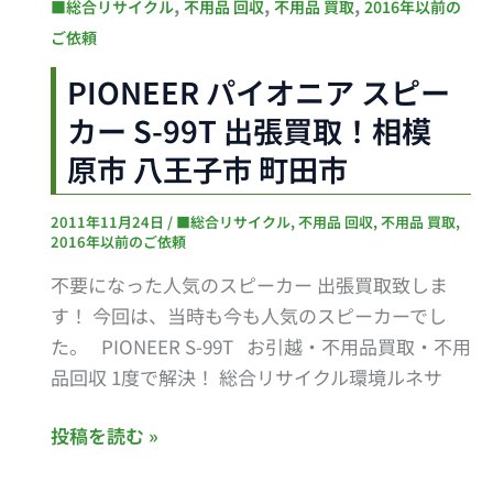
PIONEER
,
,
,
■総合リサイクル
不用品 回収
不用品 買取
2016年以前の
取！
パ
ご依頼
相
イ
模
PIONEER パイオニア スピー
オ
原
カー S-99T 出張買取！相模
ニ
市
ア
原市 八王子市 町田市
八
ス
王
ピ
2011年11月24日
/
■総合リサイクル
,
不用品 回収
,
不用品 買取
,
子
2016年以前のご依頼
ー
市
カ
不要になった人気のスピーカー 出張買取致しま
町
ー
す！ 今回は、当時も今も人気のスピーカーでし
田
S-
た。 PIONEER S-99T お引越・不用品買取・不用
市
99T
品回収 1度で解決！ 総合リサイクル環境ルネサ
出
張
投稿を読む »
買