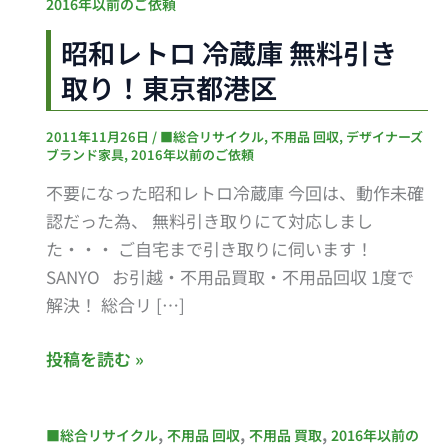
和
2016年以前のご依頼
レ
昭和レトロ 冷蔵庫 無料引き
ト
取り！東京都港区
ロ
冷
2011年11月26日
/
■総合リサイクル
,
不用品 回収
,
デザイナーズ
蔵
ブランド家具
,
2016年以前のご依頼
庫
不要になった昭和レトロ冷蔵庫 今回は、動作未確
無
認だった為、 無料引き取りにて対応しまし
料
た・・・ ご自宅まで引き取りに伺います！
引
SANYO お引越・不用品買取・不用品回収 1度で
き
解決！ 総合リ […]
取
り！
投稿を読む »
東
京
都
昭
,
,
,
■総合リサイクル
不用品 回収
不用品 買取
2016年以前の