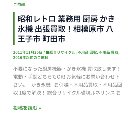
港
和
ご依頼
区
レ
昭和レトロ 業務用 厨房 かき
ト
氷機 出張買取！相模原市 八
ロ
業
王子市 町田市
務
用
2011年11月25日
/
■総合リサイクル
,
不用品 回収
,
不用品 買取
,
2016年以前のご依頼
厨
房
不要になった厨房機器・かき氷機 買取致します！
か
電動・手動どちらもOK! お気軽にお問い合わせ下
き
さい。 かき氷機 お引越・不用品買取・不用品回
氷
収 1度で解決！ 総合リサイクル環境ルネサンス お
機
出
投稿を読む »
張
買