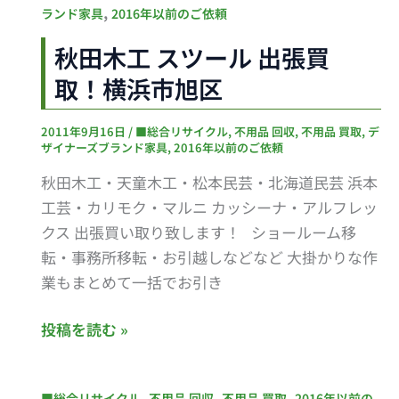
模
田
,
ランド家具
2016年以前のご依頼
原
木
秋田木工 スツール 出張買
駅
工
取！横浜市旭区
ス
ツ
2011年9月16日
/
■総合リサイクル
,
不用品 回収
,
不用品 買取
,
デ
ー
ザイナーズブランド家具
,
2016年以前のご依頼
ル
秋田木工・天童木工・松本民芸・北海道民芸 浜本
出
工芸・カリモク・マルニ カッシーナ・アルフレッ
張
クス 出張買い取り致します！ ショールーム移
買
転・事務所移転・お引越しなどなど 大掛かりな作
取！
業もまとめて一括でお引き
横
浜
投稿を読む »
市
旭
区
Riverhead
,
,
,
■総合リサイクル
不用品 回収
不用品 買取
2016年以前の