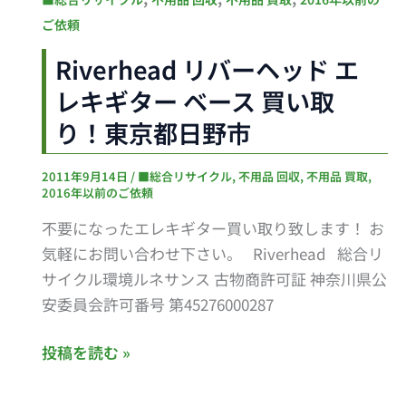
リ
ご依頼
バ
Riverhead リバーヘッド エ
ー
レキギター ベース 買い取
ヘ
ッ
り！東京都日野市
ド
エ
2011年9月14日
/
■総合リサイクル
,
不用品 回収
,
不用品 買取
,
2016年以前のご依頼
レ
キ
不要になったエレキギター買い取り致します！ お
ギ
気軽にお問い合わせ下さい。 Riverhead 総合リ
タ
サイクル環境ルネサンス 古物商許可証 神奈川県公
ー
安委員会許可番号 第45276000287
ベ
ー
投稿を読む »
ス
買