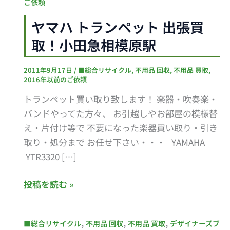
マ
ご依頼
ハ
ヤマハ トランペット 出張買
ト
取！小田急相模原駅
ラ
ン
2011年9月17日
/
■総合リサイクル
,
不用品 回収
,
不用品 買取
,
ペ
2016年以前のご依頼
ッ
トランペット買い取り致します！ 楽器・吹奏楽・
ト
バンドやってた方々、 お引越しやお部屋の模様替
出
え・片付け等で 不要になった楽器買い取り・引き
張
取り・処分まで お任せ下さい・・・ YAMAHA
買
YTR3320 […]
取！
小
投稿を読む »
田
急
相
秋
,
,
,
■総合リサイクル
不用品 回収
不用品 買取
デザイナーズブ