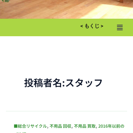
メ
< もくじ >
ニ
ュ
ー
投稿者名:スタッフ
ヤ
,
,
,
■総合リサイクル
不用品 回収
不用品 買取
2016年以前の