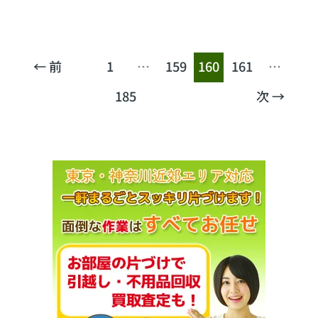
い
取
り！
相
←
前
1
…
159
160
161
…
模
185
次
→
原
市
当
麻