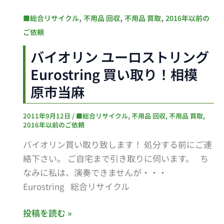
ー
バ
,
,
,
■総合リサイクル
不用品 回収
不用品 買取
2016年以前の
買
イ
ご依頼
い
オ
取
バイオリン ユーロストリング
リ
り！
Eurostring 買い取り！相模
ン
相
ユ
原市当麻
模
ー
原
ロ
2011年9月12日
/
■総合リサイクル
,
不用品 回収
,
不用品 買取
,
市
2016年以前のご依頼
ス
南
ト
バイオリン買い取り致します！ 処分する前にご連
区
リ
絡下さい。 ご自宅まで引き取りに伺います。 ち
ン
なみに私は、演奏できませんが・・・
グ
Eurostring 総合リサイクル
Eurostring
買
投稿を読む »