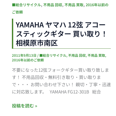
YAMAHA
,
,
,
■総合リサイクル
不用品 回収
不用品 買取
2016年以前の
い
ヤ
ご依頼
取
マ
り！
YAMAHA ヤマハ 12弦 アコー
ハ
東
スティックギター 買い取り！
12
京
弦
相模原市南区
都
ア
日
コ
2011年9月13日
/
■総合リサイクル
,
不用品 回収
,
不用品 買取
,
野
2016年以前のご依頼
ー
市
ス
不要になった12弦フォークギター買い取り致しま
テ
す！ 不用品回収・無料引き取り・買い取りま
ィ
で・・・ お問い合わせ下さい！ 親切・丁寧・迅速
ッ
に対応致します。 YAMAHA FG12-301B 総合
ク
ギ
投稿を読む »
タ