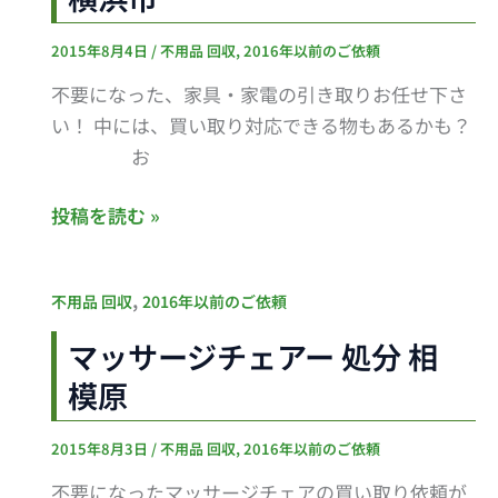
の
2015年8月4日
/
不用品 回収
,
2016年以前のご依頼
お
部
不要になった、家具・家電の引き取りお任せ下さ
屋
い！ 中には、買い取り対応できる物もあるかも？
の
お
片
付
投稿を読む »
け！
横
マ
,
不用品 回収
2016年以前のご依頼
浜
ッ
市
マッサージチェアー 処分 相
サ
模原
ー
ジ
2015年8月3日
/
不用品 回収
,
2016年以前のご依頼
チ
ェ
不要になったマッサージチェアの買い取り依頼が