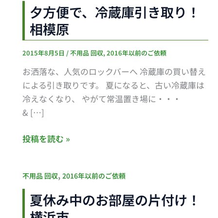
方
夕方便で、冷蔵庫引き取り！
便
相模原
で、
冷
2015年8月5日
/
不用品 回収
,
2016年以前のご依頼
蔵
庫
お洒落な、人気のロックバーへ 冷蔵庫の買い替え
引
による引き取りです。 夏になると、古い冷蔵庫は
き
冷えなくなり、 やがて常温置き場に・・・
取
& […]
り！
相
投稿を読む »
模
原
夏
,
不用品 回収
2016年以前のご依頼
休
夏休み中のお部屋の片付け！
み
横浜市
中