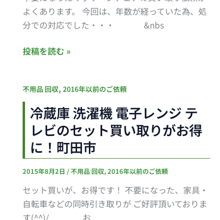
ア
よくあります。 今回は、年数が経っていた為、処
ー
分での対応でした・・・ &nbs
処
分
投稿を読む »
相
模
冷
,
不用品 回収
2016年以前のご依頼
原
蔵
冷蔵庫 洗濯機 電子レンジ テ
庫
レビのセット買い取りがお得
洗
濯
に！町田市
機
電
2015年8月2日
/
不用品 回収
,
2016年以前のご依頼
子
セット買いが、お得です！ 不要になった、家具・
レ
自転車などの同時引き取りが ご好評頂いておりま
ン
す(^^)/ お