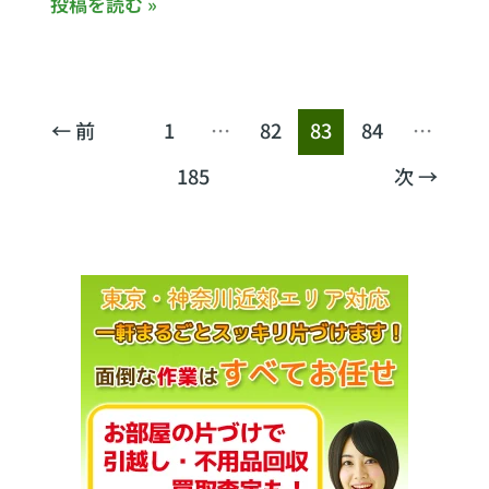
投稿を読む »
町
レ
田
ビ
市
出
張
←
前
1
…
82
83
84
…
買
取
185
次
→
相
模
原