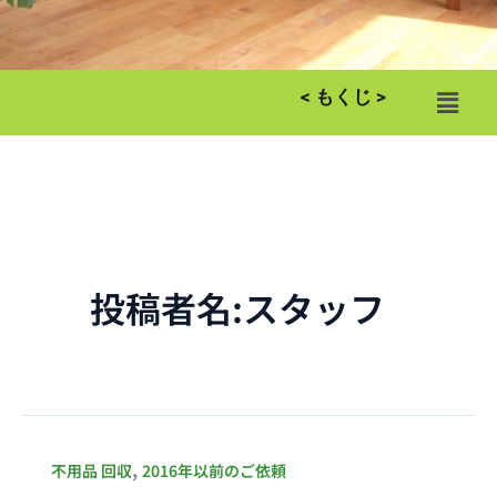
メ
< もくじ >
ニ
ュ
ー
投稿者名:スタッフ
夕
,
不用品 回収
2016年以前のご依頼