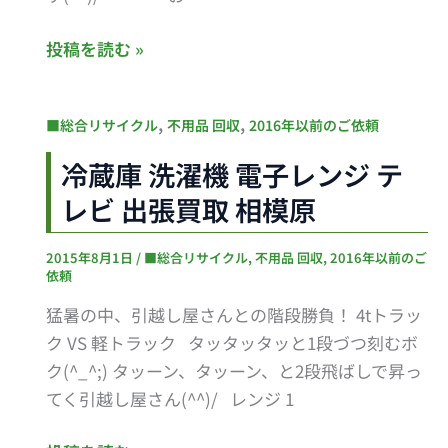
ジ
テ
投稿を読む »
レ
ビ
の
冷
,
,
■総合リサイクル
不用品 回収
2016年以前のご依頼
セ
蔵
冷蔵庫 洗濯機 電子レンジ テ
ッ
庫
レビ 出張買取 相模原
ト
洗
買
濯
2015年8月1日
/
■総合リサイクル
,
不用品 回収
,
2016年以前のご
い
機
依頼
取
電
猛暑の中、引越し屋さんとの階段勝負！ 4tトラッ
り
子
ク VS 軽トラック タッタッタッと1段づつ刻むボ
が
レ
ク(^_^;) タッーン、タッーン、と2段飛ばしで昇っ
お
ン
てく引越し屋さん(^^)/ レンジ 1
得
ジ
に！
テ