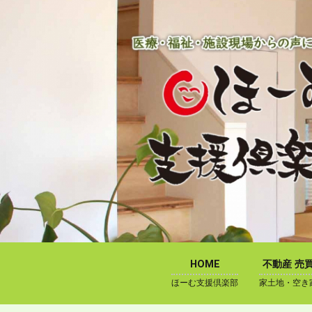
内
容
を
ス
キ
ッ
プ
HOME
不動産 売
ほーむ支援倶楽部
家土地・空き