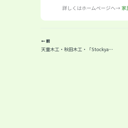
詳しくはホームページヘ→
家
前
天童木工・秋田木工・「Stockyardみちのく」