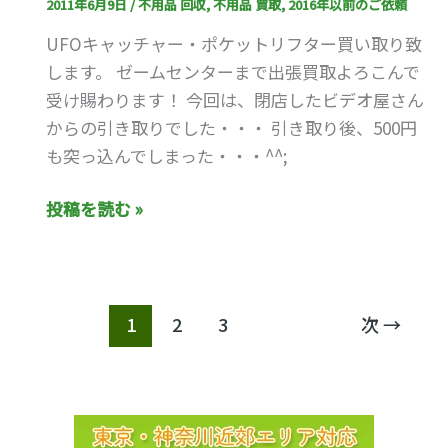
2011年6月9日
/
不用品 回収
,
不用品 買取
,
2016年以前のご依頼
ド
UFOキャッチャー・ポケットリフター買い取り致
ゲ
します。 ゼームセンターまで出張買取よろこんで
ー
受け賜わります！ 今回は、閉店したビデオ屋さん
ム
からの引き取りでした・・・ 引き取り後、500円
買
も突っ込んでしまった・・・^^;
い
取
投稿を読む »
り！
1
2
3
次
→