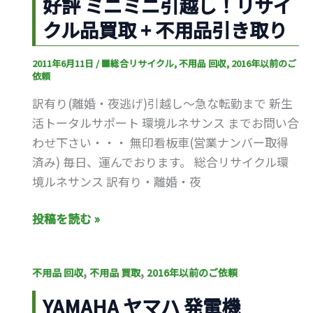
好評 ミニミニ引越し！リサイ
ミ
京
クル品買取 + 不用品引き取り
ニ
都
ミ
八
2011年6月11日
/
■総合リサイクル
,
不用品 回収
,
2016年以前のご
ニ
王
依頼
引
子
訳有り(離婚・夜逃げ)引越し～急な転勤まで 新生
越
市
活トータルサポート 環境ルネサンス までお問い合
し！
わせ下さい・・・ 無印看板車(営業ナンバー取得
リ
済み) 毎日、運んでおります。 総合リサイクル環
サ
境ルネサンス 訳有り・離婚・夜
イ
ク
投稿を読む »
ル
品
買
YAMAHA
,
,
不用品 回収
不用品 買取
2016年以前のご依頼
取
ヤ
YAMAHA ヤマハ 発電機
+
マ