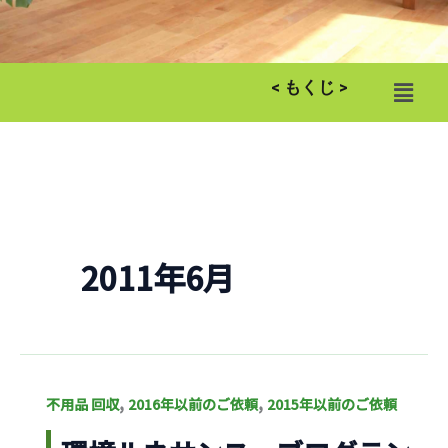
メ
< もくじ >
ニ
ュ
ー
2011年6月
環
,
,
不用品 回収
2016年以前のご依頼
2015年以前のご依頼
境