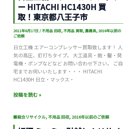
ュ
ー HITACHI HC1430H 買
機
ー
エ
取！東京都八王子市
ア
ア
ル！
ー
2011年6月17日
/
不用品 回収
,
不用品 買取
,
農機具
,
2016年以前の
ご依頼
コ
ン
日立工機 エアーコンプレッサー買取致します！ 人
プ
気の高圧、釘打ちタイプ。 大工道具・鉋・鑿・発
レ
電機・ポンプなどなど お問い合わせ下さい。 ご自
ッ
宅までお伺いいたします・・・ HITACHI
サ
HC1430H 日立・マックス・
ー
HITACHI
投稿を読む »
HC1430H
買
好
,
,
■総合リサイクル
不用品 回収
2016年以前のご依頼
取！
評
東