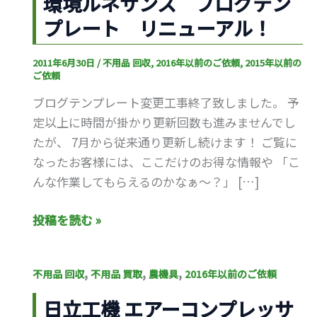
環境ルネサンス ブログテン
ル
プレート リニューアル！
ネ
サ
2011年6月30日
/
不用品 回収
,
2016年以前のご依頼
,
2015年以前の
ン
ご依頼
ス
ブログテンプレート変更工事終了致しました。 予
ブ
定以上に時間が掛かり更新回数も進みませんでし
ロ
たが、 7月から従来通り更新し続けます！ ご覧に
グ
なったお客様には、ここだけのお得な情報や 「こ
テ
んな作業してもらえるのかなぁ～？」 […]
ン
プ
投稿を読む »
レ
ー
ト
日
,
,
,
不用品 回収
不用品 買取
農機具
2016年以前のご依頼
リ
立
日立工機 エアーコンプレッサ
ニ
工