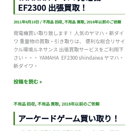
不
EF2300 出張買取！
ハ
用
発
品
2011年6月10日
/
不用品 回収
,
不用品 買取
,
2016年以前のご依頼
電
引
機
発電機買い取り致します！ 人気のヤマハ・新ダイ
き
EF2300
ワ 重量物の買取・引き取りは、 便利な総合リサイ
取
出
クル環境ルネサンス 出張買取サービスをご利用下
り
張
さい・・・ YAMAHA EF2300 shindaiwa ヤマハ・
買
新ダイワ・
取！
投稿を読む »
ア
,
,
不用品 回収
不用品 買取
2016年以前のご依頼
ー
アーケードゲーム買い取り！
ケ
ー