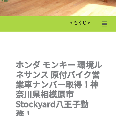
メ
< もくじ >
ニ
ュ
ー
ホンダ モンキー 環境ル
ネサンス 原付バイク営
業車ナンバー取得！神
奈川県相模原市
Stockyard八王子勤
務！