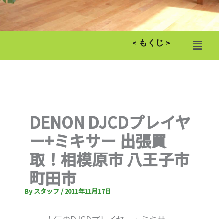
メ
< もくじ >
ニ
ュ
ー
DENON DJCDプレイヤ
ー+ミキサー 出張買
取！相模原市 八王子市
町田市
By
スタッフ
/
2011年11月17日
人気のDJCDプレイヤー・ミキサー