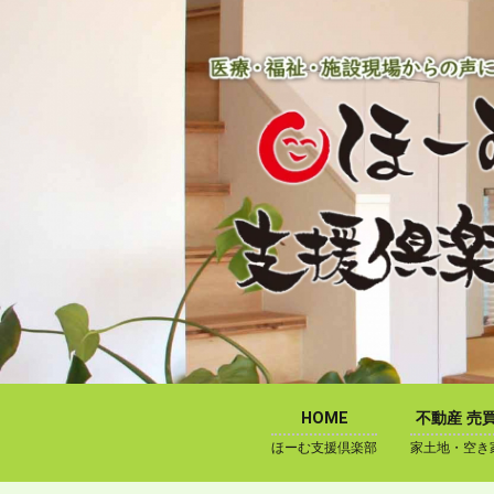
内
容
を
ス
キ
ッ
プ
HOME
不動産 売
ほーむ支援倶楽部
家土地・空き