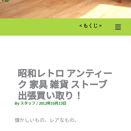
メ
< もくじ >
ニ
ュ
ー
昭和レトロ アンティー
ク 家具 雑貨 ストーブ
出張買い取り！
By
スタッフ
/
2012年10月13日
懐かしいもの、レアなもの、