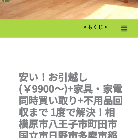
メ
< もくじ >
ニ
ュ
ー
安い！お引越し
(￥9900～)+家具・家電
同時買い取り+不用品回
収まで 1度で解決！相
模原市八王子市町田市
国立市日野市多摩市稲