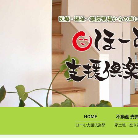
内
容
を
ス
キ
ッ
プ
HOME
不動産 売
ほーむ支援倶楽部
家土地・空き