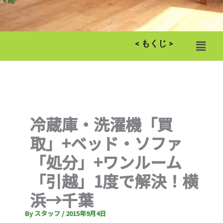
メ
< もくじ >
ニ
ュ
ー
冷蔵庫・洗濯機「買
取」+ベッド・ソファ
「処分」+ワンルーム
「引越」1度で解決！横
浜→千葉
By
スタッフ
/
2015年9月4日