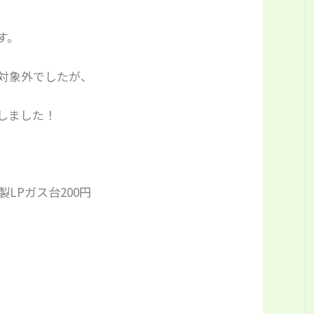
す。
対象外でしたが、
しました！
年製LPガス台200円