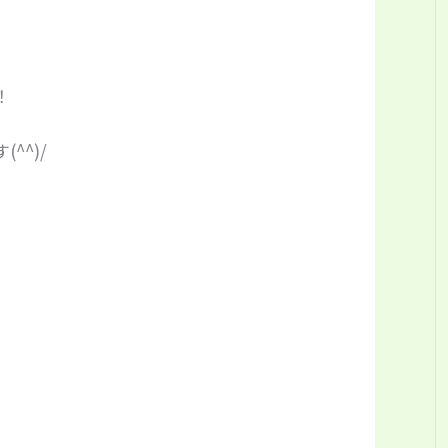
！
^^)/
。