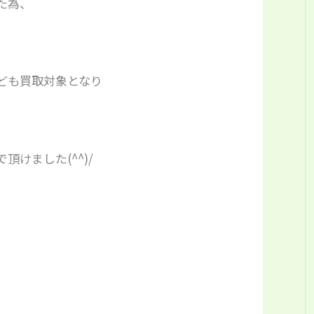
た為、
ども買取対象となり
けました(^^)/