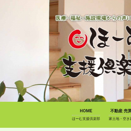
内
容
を
ス
キ
ッ
プ
HOME
不動産 売
ほーむ支援倶楽部
家土地・空き