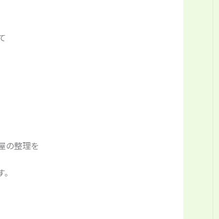
て
屋の整理を
す。