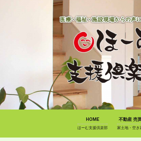
内
容
を
ス
キ
ッ
プ
HOME
不動産 売
ほーむ支援倶楽部
家土地・空き