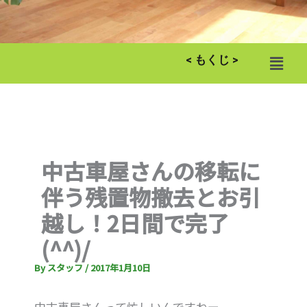
メ
< もくじ >
ニ
ュ
ー
中古車屋さんの移転に
伴う残置物撤去とお引
越し！2日間で完了
(^^)/
By
スタッフ
/
2017年1月10日
中古車屋さんって忙しいんですねー