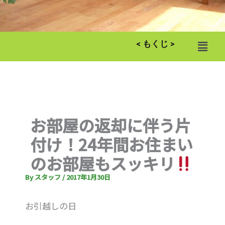
メ
< もくじ >
ニ
ュ
ー
お部屋の返却に伴う片
付け！24年間お住まい
のお部屋もスッキリ
By
スタッフ
/
2017年1月30日
お引越しの日