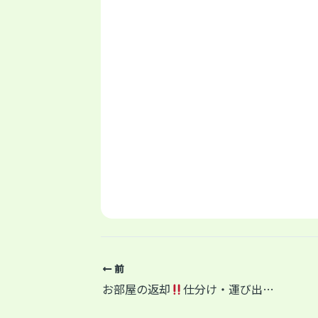
前
お部屋の返却
仕分け・運び出し不要(^^)/少量から大量まですべてお任せ下さい！横浜市