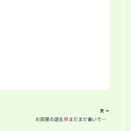
次
お部屋の退去
まだまだ暑いですが頑張ってまーす(^^)/神奈川県川崎市