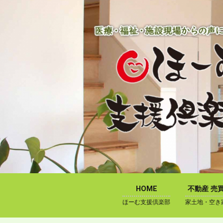
内
容
を
ス
キ
ッ
プ
HOME
不動産 売
ほーむ支援倶楽部
家土地・空き