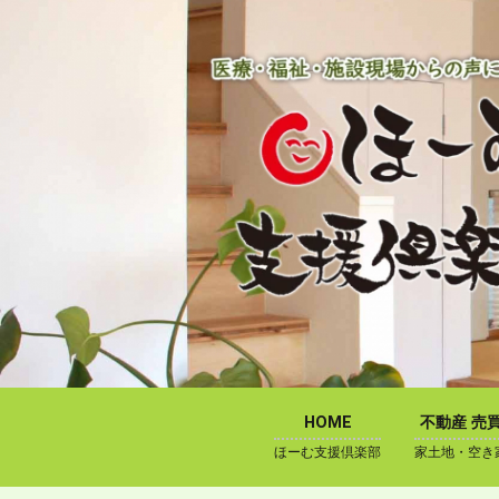
内
容
を
ス
キ
ッ
プ
HOME
不動産 売
ほーむ支援倶楽部
家土地・空き