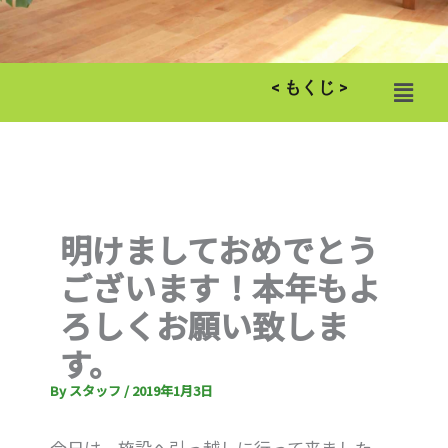
メ
< もくじ >
ニ
ュ
ー
明けましておめでとう
ございます！本年もよ
ろしくお願い致しま
す。
By
スタッフ
/
2019年1月3日
今日は、施設へ引っ越しに行って来ました。