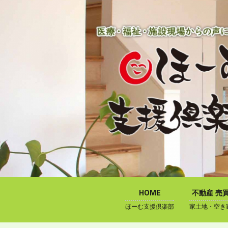
内
容
を
ス
キ
ッ
プ
HOME
不動産 売
ほーむ支援倶楽部
家土地・空き