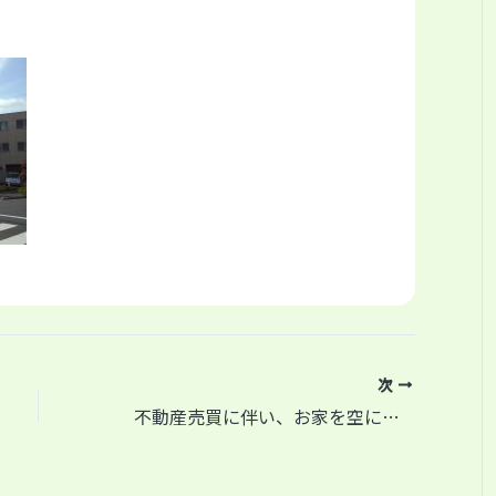
次
2日間
不動産売買に伴い、お家を空にする
2t車×5