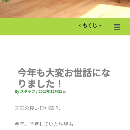
メ
< もくじ >
ニ
ュ
ー
今年も大変お世話にな
りました！
By
スタッフ
/
2023年12月31日
天気の良い日が続き、
今年、予定していた現場も